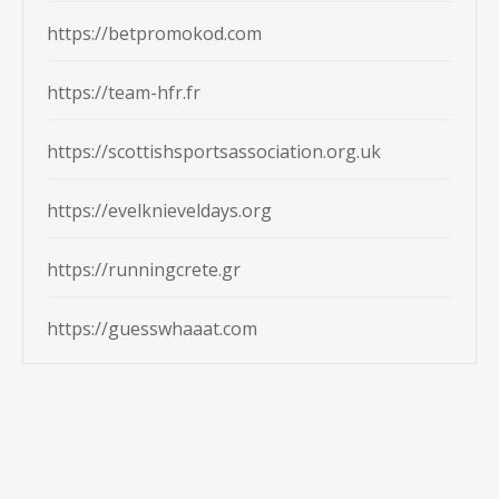
https://betpromokod.com
https://team-hfr.fr
https://scottishsportsassociation.org.uk
https://evelknieveldays.org
https://runningcrete.gr
https://guesswhaaat.com