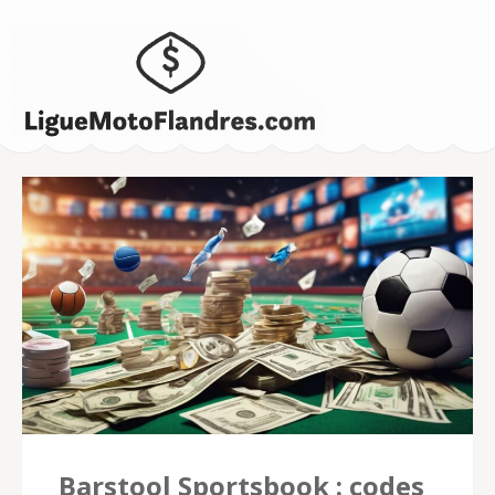
LigueMotoFlandre
– Promotions sur 
Paris
Barstool Sportsbook : codes