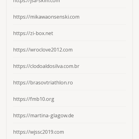
https://jsa-skim.com
https://mikawaonsenski.com
https://zi-box.net
https://wroclove2012.com
https://clodoaldosilva.com.br
https://brasovtriathlon.ro
https://fmb10.org
https://martina-glagow.de
https://wjssc2019.com