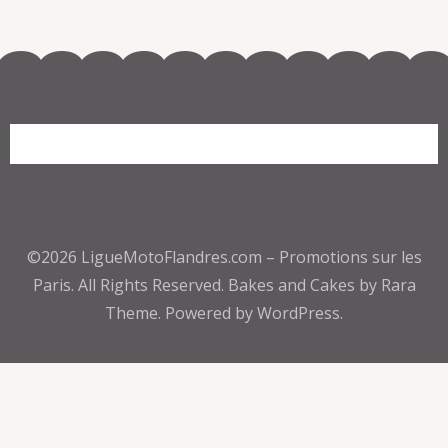
©2026
LigueMotoFlandres.com – Promotions sur les
Paris
. All Rights Reserved.
Bakes and Cakes by Rara
Theme.
Powered by
WordPress.