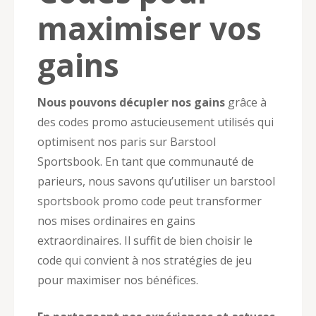
maximiser vos
gains
Nous pouvons décupler nos gains
grâce à
des codes promo astucieusement utilisés qui
optimisent nos paris sur Barstool
Sportsbook. En tant que communauté de
parieurs, nous savons qu’utiliser un barstool
sportsbook promo code peut transformer
nos mises ordinaires en gains
extraordinaires. Il suffit de bien choisir le
code qui convient à nos stratégies de jeu
pour maximiser nos bénéfices.