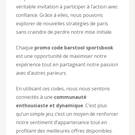
véritable invitation à participer à l’action avec
confiance. Grâce à elles, nous pouvons
explorer de nouvelles stratégies de paris
sans craindre de perdre notre mise initiale.
Chaque
promo code barstool sportsbook
est une opportunité de maximiser notre
expérience tout en partageant notre passion
avec d’autres parieurs.
En utilisant ces codes, nous nous sentons
connectés à une
communauté
enthousiaste et dynamique
. C’est plus
qu’un simple jeu; c’est un moyen de renforcer
notre sentiment d’appartenance tout en
profitant des meilleures offres disponibles.