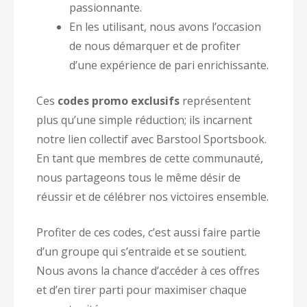
passionnante.
En les utilisant, nous avons l’occasion
de nous démarquer et de profiter
d’une expérience de pari enrichissante.
Ces
codes promo exclusifs
représentent
plus qu’une simple réduction; ils incarnent
notre lien collectif avec Barstool Sportsbook.
En tant que membres de cette communauté,
nous partageons tous le même désir de
réussir et de célébrer nos victoires ensemble.
Profiter de ces codes, c’est aussi faire partie
d’un groupe qui s’entraide et se soutient.
Nous avons la chance d’accéder à ces offres
et d’en tirer parti pour maximiser chaque