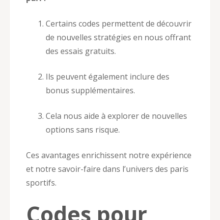
Certains codes permettent de découvrir
de nouvelles stratégies en nous offrant
des essais gratuits.
Ils peuvent également inclure des
bonus supplémentaires.
Cela nous aide à explorer de nouvelles
options sans risque.
Ces avantages enrichissent notre expérience
et notre savoir-faire dans l’univers des paris
sportifs.
Codes pour