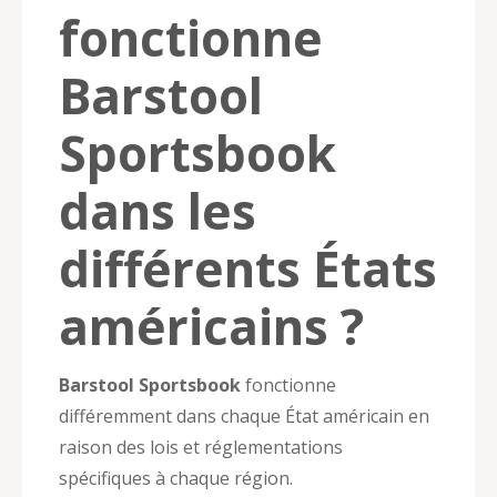
fonctionne
Barstool
Sportsbook
dans les
différents États
américains ?
Barstool Sportsbook
fonctionne
différemment dans chaque État américain en
raison des lois et réglementations
spécifiques à chaque région.