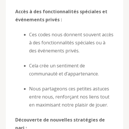
Accès à des fonctionnalités spéciales et
événements privés :
Ces codes nous donnent souvent accès
à des fonctionnalités spéciales ou à
des événements privés.
Cela crée un sentiment de
communauté et d’appartenance.
Nous partageons ces petites astuces
entre nous, renforçant nos liens tout
en maximisant notre plaisir de jouer.
Découverte de nouvelles stratégies de
pari :