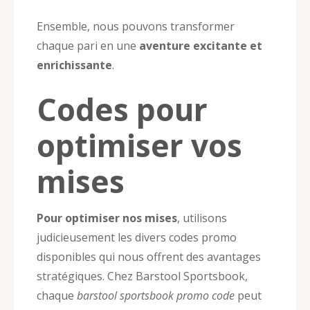
Ensemble, nous pouvons transformer
chaque pari en une
aventure excitante et
enrichissante
.
Codes pour
optimiser vos
mises
Pour optimiser nos mises
, utilisons
judicieusement les divers codes promo
disponibles qui nous offrent des avantages
stratégiques. Chez Barstool Sportsbook,
chaque
barstool sportsbook promo code
peut