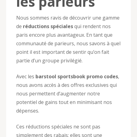
les parieurs
Nous sommes ravis de découvrir une gamme
de
réductions spéciales
qui rendent nos
paris encore plus avantageux. En tant que
communauté de parieurs, nous savons à quel
point il est important de sentir qu’on fait
partie d’un groupe privilégié.
Avec les
barstool sportsbook promo codes
,
nous avons accès à des offres exclusives qui
nous permettent d’augmenter notre
potentiel de gains tout en minimisant nos
dépenses.
Ces réductions spéciales ne sont pas
simplement des rabais; elles sont une