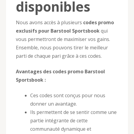
disponibles
Nous avons accès à plusieurs
codes promo
exclusifs pour Barstool Sportsbook
qui
vous permettront de maximiser vos gains.
Ensemble, nous pouvons tirer le meilleur
parti de chaque pari grâce à ces codes.
Avantages des codes promo Barstool
Sportsbook :
Ces codes sont conçus pour nous
donner un avantage.
Ils permettent de se sentir comme une
partie intégrante de cette
communauté dynamique et