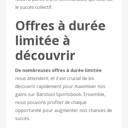
le succès collectif.
Offres à durée
limitée à
découvrir
De nombreuses offres à durée limitée
nous attendent, et il est crucial de les
découvrir rapidement pour maximiser nos
gains sur Barstool Sportsbook. Ensemble,
nous pouvons profiter de chaque
opportunité pour augmenter nos chances de
succès.