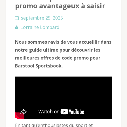
promo avantageux à saisir
septembre 25, 2025
Lorraine Lombard
Nous sommes ravis de vous accueillir dans
notre guide ultime pour découvrir les
meilleures offres de code promo pour
Barstool Sportsbook.
En tant qu’enthousiastes du sport et