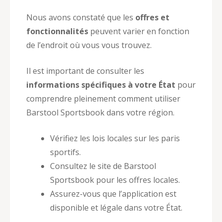
Nous avons constaté que les
offres et
fonctionnalités
peuvent varier en fonction
de l’endroit où vous vous trouvez.
Il est important de consulter les
informations spécifiques à votre État
pour
comprendre pleinement comment utiliser
Barstool Sportsbook dans votre région.
Vérifiez les lois locales sur les paris
sportifs.
Consultez le site de Barstool
Sportsbook pour les offres locales.
Assurez-vous que l’application est
disponible et légale dans votre État.