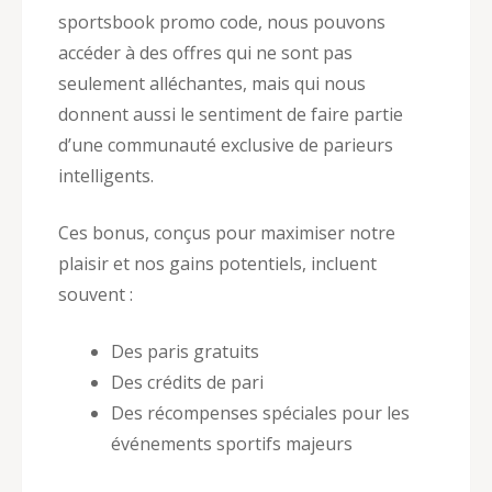
sportsbook promo code, nous pouvons
accéder à des offres qui ne sont pas
seulement alléchantes, mais qui nous
donnent aussi le sentiment de faire partie
d’une communauté exclusive de parieurs
intelligents.
Ces bonus, conçus pour maximiser notre
plaisir et nos gains potentiels, incluent
souvent :
Des paris gratuits
Des crédits de pari
Des récompenses spéciales pour les
événements sportifs majeurs