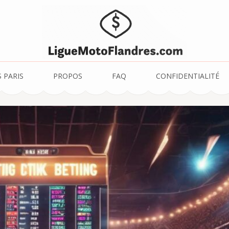
es.com – Promotions 
 PARIS
PROPOS
FAQ
CONFIDENTIALITÉ