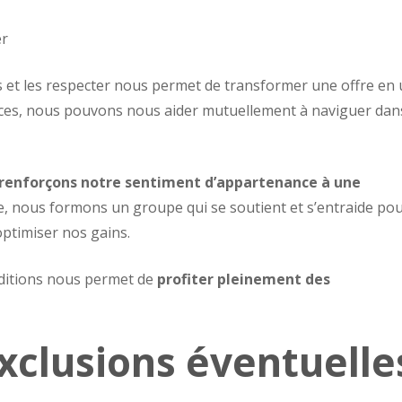
er
 et les respecter nous permet de transformer une offre en
nces, nous pouvons nous aider mutuellement à naviguer dan
renforçons notre sentiment d’appartenance à une
e, nous formons un groupe qui se soutient et s’entraide po
optimiser nos gains.
nditions nous permet de
profiter pleinement des
exclusions éventuelle