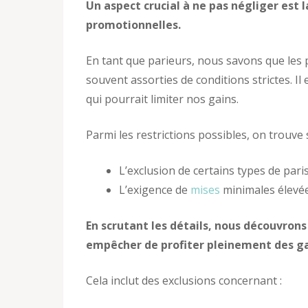
Un aspect crucial à ne pas négliger est l
promotionnelles.
En tant que parieurs, nous savons que les
souvent assorties de conditions strictes. Il 
qui pourrait limiter nos gains.
Parmi les restrictions possibles, on trouve 
L’exclusion de certains types de paris
L’exigence de
mises
minimales élevée
En scrutant les détails, nous découvron
empêcher de profiter pleinement des g
Cela inclut des exclusions concernant :