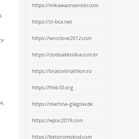
https://mikawaonsenski.com
s
https://zi-box.net
https://wroclove2012.com
ir
https://clodoaldosilva.com.br
https://brasovtriathlon.ro
https://fmb10.org
e,
https://martina-glagow.de
https://wjssc2019.com
https://betpromokod.com