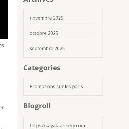
novembre 2025
octobre 2025
ns
septembre 2025
Categories
Promotions sur les paris
Blogroll
er
https://kayak-annecy.com