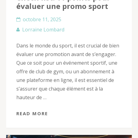
évaluer une promo sport
octobre 11, 2025
Lorraine Lombard
Dans le monde du sport, il est crucial de bien
évaluer une promotion avant de s’engager.
Que ce soit pour un événement sportif, une
offre de club de gym, ou un abonnement à
une plateforme en ligne, il est essentiel de
s’assurer que chaque élément est à la
hauteur de …
READ MORE