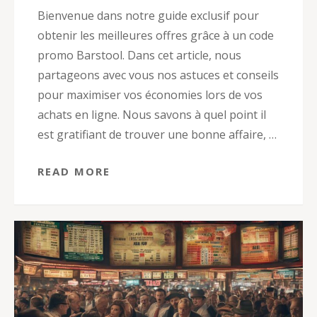
Bienvenue dans notre guide exclusif pour
obtenir les meilleures offres grâce à un code
promo Barstool. Dans cet article, nous
partageons avec vous nos astuces et conseils
pour maximiser vos économies lors de vos
achats en ligne. Nous savons à quel point il
est gratifiant de trouver une bonne affaire, …
READ MORE