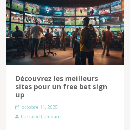
Découvrez les meilleurs
sites pour un free bet sign
up
octobre 11, 2025
Lorraine Lombard