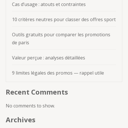
Cas d’usage : atouts et contraintes
10 critères neutres pour classer des offres sport
Outils gratuits pour comparer les promotions
de paris
Valeur perçue : analyses détaillées
9 limites légales des promos — rappel utile
Recent Comments
No comments to show.
Archives