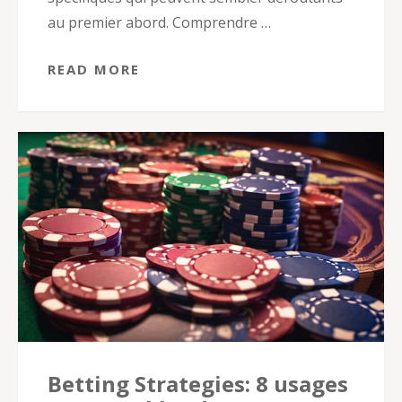
au premier abord. Comprendre …
READ MORE
Betting Strategies: 8 usages