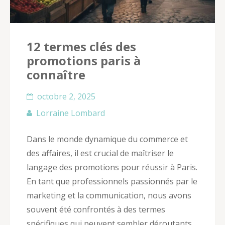
12 termes clés des
promotions paris à
connaître
octobre 2, 2025
Lorraine Lombard
Dans le monde dynamique du commerce et
des affaires, il est crucial de maîtriser le
langage des promotions pour réussir à Paris.
En tant que professionnels passionnés par le
marketing et la communication, nous avons
souvent été confrontés à des termes
spécifiques qui peuvent sembler déroutants