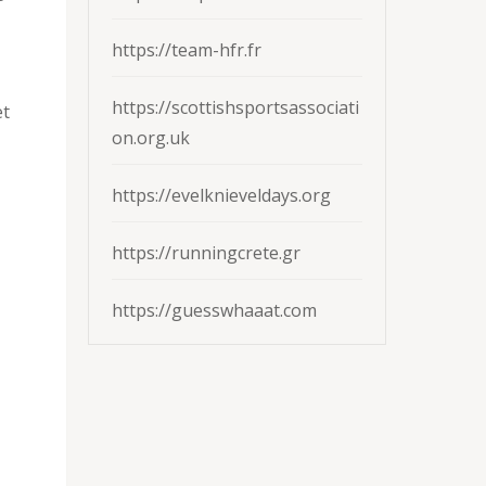
https://team-hfr.fr
https://scottishsportsassociati
et
on.org.uk
https://evelknieveldays.org
https://runningcrete.gr
https://guesswhaaat.com