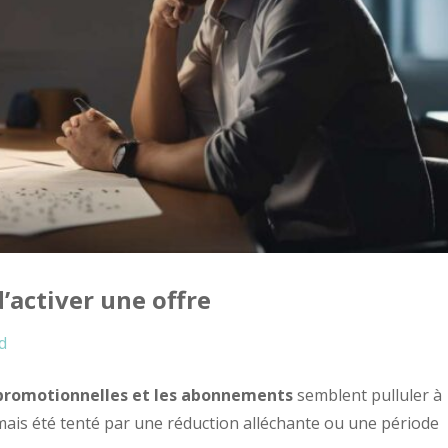
’activer une offre
d
 promotionnelles et les abonnements
semblent pulluler à
amais été tenté par une réduction alléchante ou une période