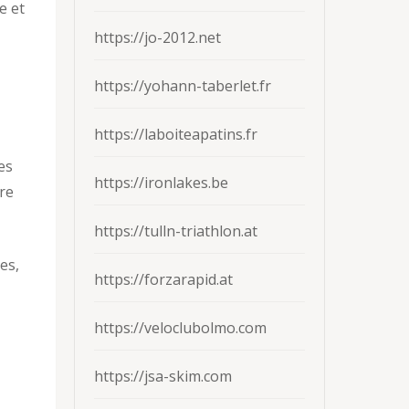
e et
https://jo-2012.net
https://yohann-taberlet.fr
https://laboiteapatins.fr
es
https://ironlakes.be
re
https://tulln-triathlon.at
es,
https://forzarapid.at
https://veloclubolmo.com
https://jsa-skim.com